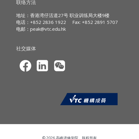
能够为未来挑战做更好的准备。
IA CPD Hours:
3
联络方法
课程内容
:
MPFA Non-core CPD Hours:
3
地址：香港湾仔活道27号 职业训练局大楼9楼
电话：+852 2836 1922
Fax: +852 2891 5707
单元
2: Robo-Avisor –
机械人投资顾问
SFC CPT Hours:
3
电邮：
peak@vtc.edu.hk
机械人投资顾问的兴起
HKMA ECF CPD Hours
:
3
什么是数码化建议
如何理解机械人投资建议
社交媒体
数码化建议的做法
财富管理经理的后续步骤
© 2026 高峰进修学院。版权所有