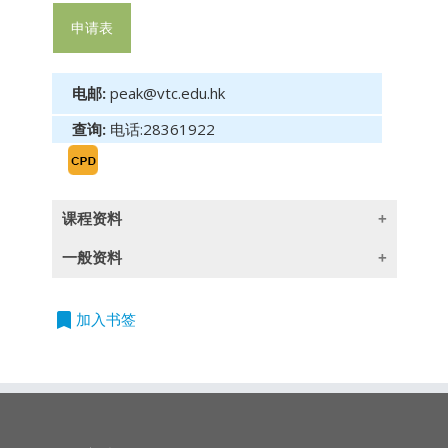
申请表
电邮:
peak@vtc.edu.hk
查询:
电话:28361922
课程资料
一般资料
课程目标
:
科技如何改变人类的生活习惯，相信大家已经有
bookmark
授课语言
加入书签
目共睹。无论你选择顺应潮流，还是继续我行我
除一些指定以英语授课的课程外,所有课程均以
素，时代的巨轮还是不断向前。金融科技
广东话授课,部份辅以英文专业用语
（FinTech）亦然，其对金融业产生的影响，最
近亦受到广泛关注。本课程旨在帮助同学理解新
持续专业进修
(CPD)/
持续培训
(CPT)
时数
的金融科技时代的业务及其潜在的发展，使大家