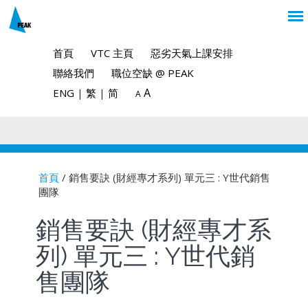
首頁
VTC 主頁
惡劣天氣上課安排
聯絡我們
職位空缺 @ PEAK
A
ENG
|
繁
|
简
A
首頁
/ 銷售要訣 (財經專才系列) 單元三 : Y世代銷售
團隊
You are here
銷售要訣 (財經專才系
列) 單元三 : Y世代銷
售團隊