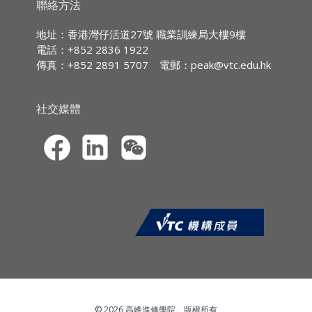
5. 掌握如何運用教練技術”Meta-Coaching”式銷
持續專業進修
(CPD)/
持續培訓
(CPT)
時數
聯絡方法
售
IA CPD Hours:
3
6. 管理和激勵銷售團隊，達致共同成功的目標
地址：香港灣仔活道27號 職業訓練局大樓9樓
電話：+852 2836 1922
MPFA Non-core CPD Hours:
3
傳真：+852 2891 5707
電郵：
peak@vtc.edu.hk
內容
SFC CPT Hours:
3
1. Y世代的三大挑戰
HKMA ECF CPD Hours 3
社交媒體
a. 關係
b. 期望
c. 批判
2. Y世代的九大穴位
3. 配合Y世代的管理和銷售策略
a. 靈活的自治
b. 配合價值觀的獎勵
c. 想像力與現實平衡
d. 待人待己的次序
e. 玻璃温室的關顧
f. 互相挑戰
g. 後果和資訊透明化
h. 錯誤的優點
© 2026 高峰進修學院。版權所有