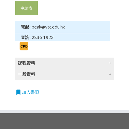
申請表
電郵:
peak@vtc.edu.hk
查詢:
2836 1922
課程資料
一般資料
課程目標
bookmark
授課語言
加入書籤
於完成課程後，學員應能
除一些指定以英語授課的課程外,所有課程均以
1. 掌握如何運用高效” High I.M.P.A.C.T.”式銷售
廣東話授課,部份輔以英文專業用語
2. 理解客戶需求，尋求全贏方案
3. 掌控自我情緒，提升EQ、自我激勵
4. 建立與Y世代年青成員共融的銷售團隊