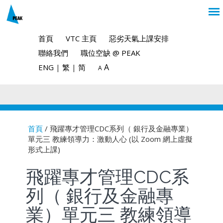
首頁
VTC 主頁
惡劣天氣上課安排
聯絡我們
職位空缺 @ PEAK
A
ENG
|
繁
|
简
A
首頁
/ 飛躍專才管理CDC系列（ 銀行及金融專業）
單元三 教練領導力：激動人心 (以 Zoom 網上虛擬
You are here
形式上課)
飛躍專才管理CDC系
列（ 銀行及金融專
業）單元三 教練領導