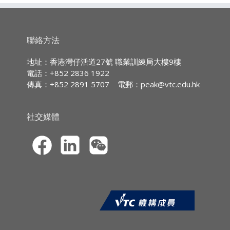
廣東話授課,部份輔以英文專業用語
Leadership: Inspiring People
瞭解講述和教練的分別
除了培訓、指導、輔導等學習方法，亦要
持續專業進修
(CPD)/
持續培訓
(CPT)
時數
聯絡方法
認識在什麼情況下運用教練技巧
計畫及組織教練會議，藉以在定期的員工
IA CPD Hours:
3
地址：香港灣仔活道27號 職業訓練局大樓9樓
會議、績效評估及持續發展計畫等給予即
電話：+852 2836 1922
時回饋
MPFA Non-core CPD Hours:
3
傳真：+852 2891 5707
電郵：
peak@vtc.edu.hk
採用以解決導向為本的問題來推動變革
SFC CPT Hours:
3
HKMA ECF CPD Hours 3
社交媒體
課程報名
·CPD網上虛擬課程的報名申請須透過職
業訓練局持續專業進修網站
(
https://cpe.vtc.edu.hk
) 提交。申請人須
以信用卡（VISA／萬事達）於網上繳付學
費。本院只處理填寫完整報名資料及已繳
費的申請。
·申請人於報名時須上載*由香港特別行政
區（香港特區）入境事務處所簽發的香港