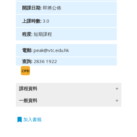
開課日期:
即將公佈
上課時數:
3.0
程度:
短期課程
電郵:
peak@vtc.edu.hk
查詢:
2836 1922
課程資料
一般資料
飛躍專才管理CDC系列（銀行及金融專業）單元
三：教練領導力：激動人心
bookmark
授課語言
加入書籤
Accelerated Talent Management CDC Series
除一些指定以英語授課的課程外,所有課程均以
(Banking and Finance) Module 3: Coaching