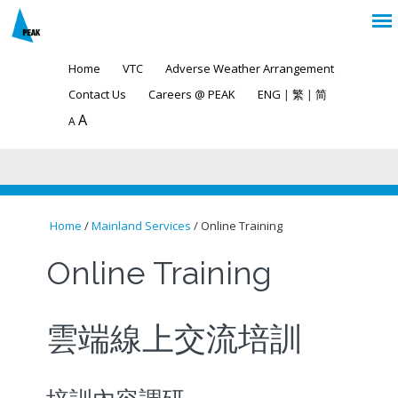
Home
VTC
Adverse Weather Arrangement
Contact Us
Careers @ PEAK
ENG
|
繁
|
简
A
A
Home
/
Mainland Services
/ Online Training
You are here
Online Training
雲端線上交流培訓