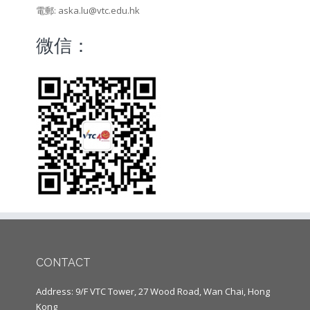
電郵: aska.lu@vtc.edu.hk
微信：
CONTACT
Address: 9/F VTC Tower, 27 Wood Road, Wan Chai, Hong
Kong