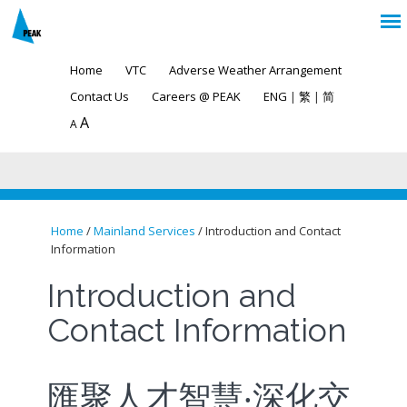
Home
VTC
Adverse Weather Arrangement
Contact Us
Careers @ PEAK
ENG
|
繁
|
简
A
A
Home
/
Mainland Services
/ Introduction and Contact
Information
You are here
Introduction and
Contact Information
匯聚人才智慧‧深化交