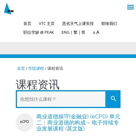
首页
VTC 主页
恶劣天气上课安排
联络我们
A
职位空缺 @ PEAK
ENG
|
繁
|
简
A
首页
/
学院课程
/ 课程资讯
You are here
课程资讯
search
商业道德操守(金融业) (eCPD) 单元
eCPD
二：商业道德的构成 – 电子持续专
业发展课程 (英文版)