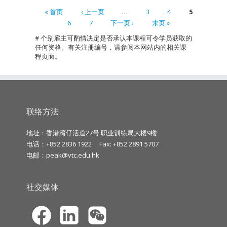
« 首页
‹ 上一页
…
3
4
5
6
7
下一页 ›
末页 »
Pages
# 个别雇主可酌情决定是否承认本课程可令学员获取的
任何资格。有关注册编号，请参阅本网站内的相关课
程页面。
联络方法
地址：香港湾仔活道27号 职业训练局大楼9楼
电话：+852 2836 1922
Fax: +852 2891 5707
电邮：
peak@vtc.edu.hk
社交媒体