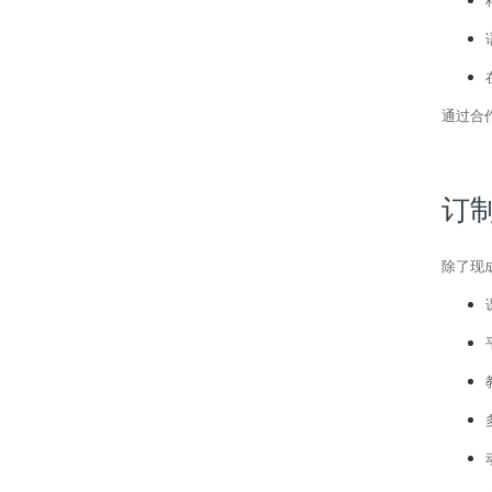
通过合
订
除了现