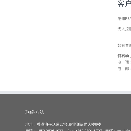
客
感谢PE
光大控
如有查
何君瑜 
电 话：3
电 邮
联络方法
地址：香港湾仔活道27号 职业训练局大楼9楼
电话：+852 2836 1922
Fax: +852 2891 5707
电邮：
peak@vt