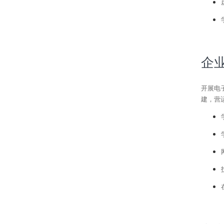
企
开展电
建，营