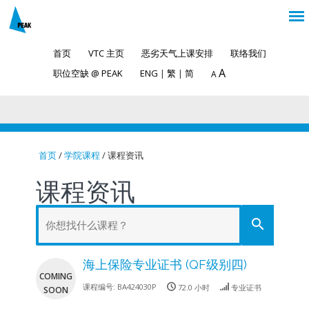
首页
VTC 主页
恶劣天气上课安排
联络我们
A
职位空缺 @ PEAK
ENG
|
繁
|
简
A
首页
/
学院课程
/ 课程资讯
You are here
课程资讯
search
海上保险专业证书 (QF级别四)
COMING
课程编号:
BA424030P
72.0 小时
专业证书
SOON