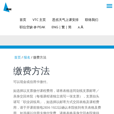
首页
VTC 主页
恶劣天气上课安排
联络我们
A
职位空缺 @ PEAK
ENG
|
繁
|
简
A
首页
/
报名
/ 缴费方法
You are here
缴费方法
可以现金或信用卡缴付。
如选择以支票缴付课程费用，请将表格连同划线支票邮寄／
亲身交回本院（每项课程请独立填写一张支票），支票抬头
请写「职业训练局」，如选择以邮寄方式交回表格及课程费
用，请于开课前致电2836 1922以确认本院收到有关表格及费
用。如选择以信用卡缴付学费，请将表格亲身交回本院接待