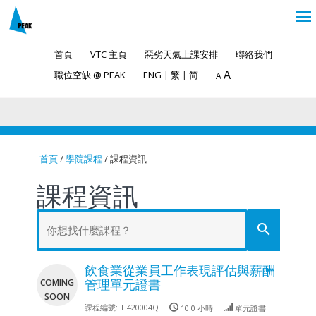
首頁
VTC 主頁
惡劣天氣上課安排
聯絡我們
A
職位空缺 @ PEAK
ENG
|
繁
|
简
A
首頁
/
學院課程
/ 課程資訊
You are here
課程資訊
search
飲食業從業員工作表現評估與薪酬
COMING
管理單元證書
SOON
課程編號:
TI420004Q
10.0 小時
單元證書