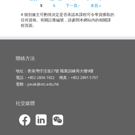
5
6
下一頁 ›
末頁 »
Pages
# 個別僱主可酌情決定是否承認本課程可令學員獲取的
任何資格。有關註冊編號，請參閱本網站內的相關課
程頁面。
聯絡方法
地址：香港灣仔活道27號 職業訓練局大樓9樓
電話：+852 2836 1922
傳真：+852 2891 5707
電郵：
peak@vtc.edu.hk
社交媒體