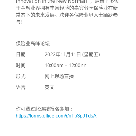
Innovation in the New Normal
」，邀请了多位
于金融业界拥有丰富经验的嘉宾分享保险业在新
踊跃
常态下的未来发展。欢迎各保险业界人士
参
与！
保险业高峰论坛
: 2022
11
11
(
)
日期
年
月
日
星期五
: 10:00am – 12:00nn
时间
:
形式
网上现场直播
:
语言
英文
你可透过此连结报名参加：
https://forms.office.com/r/nTp3pJTdsA