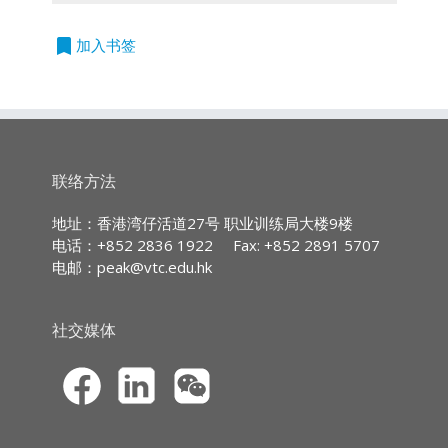
授课语言
本课程，学员将能够认识合规科技在金融业所面
*此课程只限网上报名
临的挑战，了解香港金融监管机构对本地合规科
立
*新学员在网上注册后，必须经本学院
广东话授课及使用中文教材
bookmark
加入书签
即
技发展的支持措施，以及分析香港金融业在实施
作身份核实，方可启用eCPD培训平台
申
合规科技过程中所遇到的难题和应对策略。
户口及参与网上课程。
请
*成功报读的学生将会在报名后5个工作
第一部分：人工智能与合规科技的关系及在香港
持续专业进修(CPD)/持续培训(CPT)时数
天内收到电邮确认通知(不包括星期
金融业的应用情况
六、星期日及公众假期)，届时即可启
IA CPD Hours (Ethics or Regulations)
用eCPD培训平台户口及参与网上课
第二部分：香港监管机构对合规科技的支持及金
3
联络方法
程。
融业在应用合规科技所面对的挑战及应对策略
*开课日期: 2026年8月
MPFA Non-core CPD Hours:
地址：香港湾仔活道27号 职业训练局大楼9楼
（eCPD：3小时）
3
电话：+852 2836 1922
Fax: +852 2891 5707
电邮：
peak@vtc.edu.hk
SFC CPT Hours:
3
*此课程只限网上报名
HKMA ECF CPD
社交媒体
*若曾于高峰进修学院报读保险业持续专业培训
Hours 3
课程(CPD)的学员，可经本院网站自行报读网上
课程。
*新学员在网上注册后，必须经本学院作身份核
实，方可启用eCPD培训平台户口及参与网上课