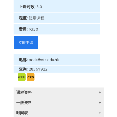
上课时数:
3.0
程度:
短期课程
费用:
$330
立即申请
电邮:
peak@vtc.edu.hk
查询:
28361922
课程资料
一般资料
本课程旨在深化学员对合规科技的理解，重点涵
时间表
盖其在现代金融业中的重要性及应用情况。通过