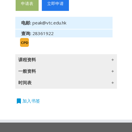
申请表
立即申请
电邮:
peak@vtc.edu.hk
查询:
28361922
课程资料
一般资料
商业道德 单元3：管理与合规 (2小时)
时间表
授课语言
公司核心价值﹑使命﹑策略﹑伦理守则和
2026/09/14
日期：14.9.2026
风险管理
除一些指定以英语授课的课程外,所有课程均以
立
时间：9:30am-11:30am
bookmark
加入书签
公司治理，公司社会责任 (CSR)
广东话授课,部份辅以英文专业用语
即
时数：2小时
转变的商业伦理需要和期望：香港反贪腐
申
地点：香港湾仔活道27号
法例，以及美国海外贪腐运作法例
请
职业训练局大楼9字楼
伦理管理员工和建立合适伦理文化
持续专业进修
/
持续培训时数
洗钱和全球恐怖主义
雇员关系的伦理问题：歧视﹑雇员私隐﹑