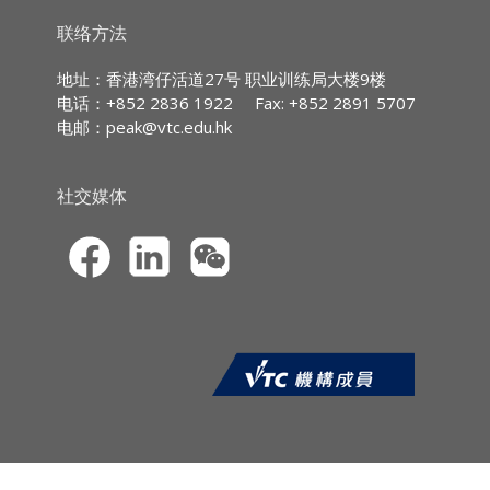
IA CPD Hours:
2
(Ethics or
雇佣权利
联络方法
Regulations)
评定受礼和款待
MPFA Non-core CPD Hours:
2
地址：香港湾仔活道27号 职业训练局大楼9楼
电话：+852 2836 1922
Fax: +852 2891 5707
SFC CPT Hours:
2
电邮：
peak@vtc.edu.hk
HKMA ECF CPD Hours 2
社交媒体