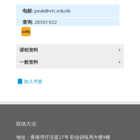
电邮:
peak@vtc.edu.hk
查询:
28361922
课程资料
一般资料
课程目的
通过剖析本港常见的寿险、医疗险和其他个人保
bookmark
加入书签
险索偿争议案例 :
授課語言
- 让学员知悉其于向客人提供意见时，应着重解
释披露某些重要事实的重要性，容易被客人误解
的承保及不保项目，和容易 被客人忽略的被保
除一些指定以英语授课的课程外,所有课程
险人(保单生效后)责任。
均以广东话授课,部份辅以英文专业用语
- 让学员了解法庭及保险索偿投诉局在推行裁决
时所采用的多项原则，进而提升自身诠释保险合
联络方法
约的能力。
持续专业进修
(CPD)/
持续培训
(CPT)時
数
地址：香港湾仔活道27号 职业训练局大楼9楼