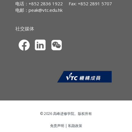
课程对象
电话：+852 2836 1922
Fax: +852 2891 5707
个人保险从业员
电邮：
peak@vtc.edu.hk
IA CPD Hours
:
3
课程摘要
- 索偿程序
社交媒体
MPFA Non-core
CPD
3
- 下列类别的个案分析 : 没有披露事实、保险合
Hours
:
约的诠释、违反保单条款或条件、赔偿金额、不
保事项
SFC CPT
Hours
:
-
课程特色
课程中分析的个案多属保险索偿投诉局的投诉委
员会曾经裁决过的个案。保险索偿投诉局的。
《公司章程》第82条(a) 及(b)款规定，投诉委员
会会于裁决时，(有别于法庭) 有权考虑个案涉及
的其他事宜，毋须死硬诠释保单条款
© 2026 高峰进修学院。版权所有
免责声明
|
私隐政策