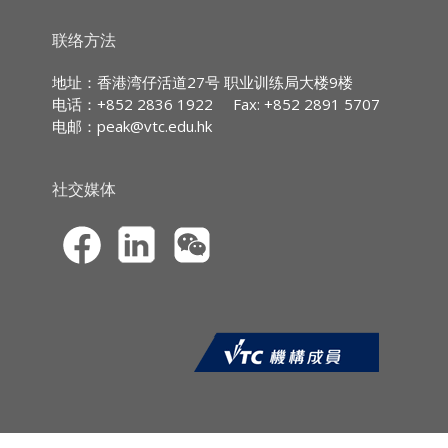
6. 金融市场互联互通机制、保险机构跨境合作
7. 藉港深融合再上新阶
持
续专业进修
(CPD)/
持
续培训
(CPT)
时
数
联络方法
8. 香港的战略价值与局限
IA CPD Hours:
3
地址：香港湾仔活道27号 职业训练局大楼9楼
电话：+852 2836 1922
Fax: +852 2891 5707
MPFA Non-core CPD Hours:
3
电邮：
peak@vtc.edu.hk
课程报名
SFC CPT Hours:
3
CPD网上虚拟课程的报名申请须透过职业
HKMA ECF CPD Hours 3
训练局持续专业进修网站
社交媒体
(
https://cpe.vtc.edu.hk
) 提交。申请人须
以信用卡（VISA／万事达）于网上缴付学
费。本院只处理填写完整报名资料及已缴
费的申请。
申请人于报名时须上载*由香港特别行政
区（香港特区）入境事务处所签发的香港
身份证 / 护照 / 旅行证件、或有效的来港
就读之签证 / 进入许可的副本作身份核对
之用。上载的副本只须显示你的中英文全
名及相片，其他个人资料必须遮盖。
*上载限制︰档案大小须少于4MB，格式必