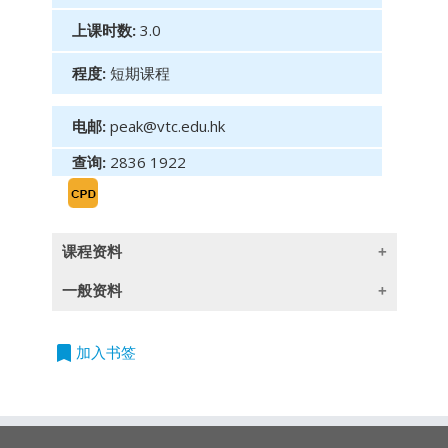
上课时数:
3.0
程度:
短期课程
电邮:
peak@vtc.edu.hk
查询:
2836 1922
课程资料
一般资料
单元二：大湾区之横琴、前海、南沙 - 展望未来
1. 粤港澳大湾区发展规划及战略背景
bookmark
授
加入书签
课语
言
2. 『 前海扩区』带来的机遇
除一些指定以英语授课的课程外,所有课程均以
3. 『琴澳』一体化的启示
广东话授课,部份辅以英文专业用语
4. 广州『南沙方案』的重点及机遇
5. 聚焦科技创新