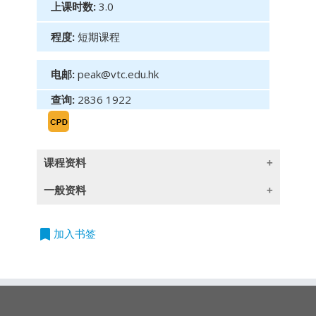
上课时数:
3.0
程度:
短期课程
电邮:
peak@vtc.edu.hk
查询:
2836 1922
课程资料
一般资料
本课程深入探讨了阴阳烛、成交量及技术分析的
基本概念和应用，帮助学员初步了解股票市场中
bookmark
授
加入书签
课语
言
的价格趋势和交易信号。通过理论讲解、实例分
析和实践演练，学员将学习如何使用阴阳烛和成
除一些指定以英语授课的课程外,所有课程均以
交量信息，以及技术分析工具来识别市场趋势、
广东话授课,部份辅以英文专业用语
判断价格走势和制定投资决策。
阴阳烛的分析