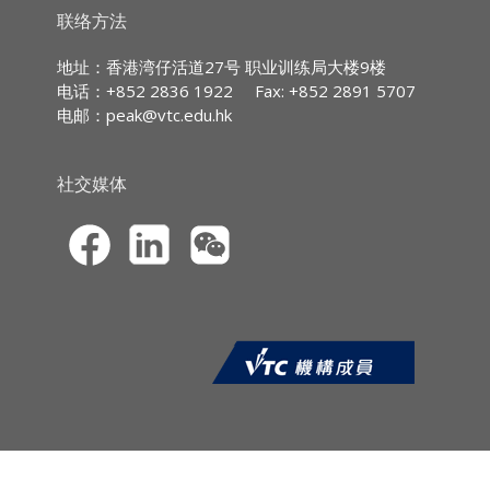
成交量的分析
持
续专业进修
(CPD)/
持
续培训
(CPT)
时
数
联络方法
股价升跌信号
IA CPD Hours:
止赚止蚀厘定
3
地址：香港湾仔活道27号 职业训练局大楼9楼
低买高卖交易
电话：+852 2836 1922
Fax: +852 2891 5707
MPFA Non-core CPD Hours:
3
实战策略制定
电邮：
peak@vtc.edu.hk
SFC CPT Hours:
3
HKMA ECF CPD Hours 3
社交媒体
课程报名
CPD网上虚拟课程的报名申请须透过职业
训练局持续专业进修网站
(
https://cpe.vtc.edu.hk
) 提交。申请人须
以信用卡（VISA／万事达）于网上缴付学
费。本院只处理填写完整报名资料及已缴
费的申请。
申请人于报名时须上载*由香港特别行政
区（香港特区）入境事务处所签发的香港
身份证 / 护照 / 旅行证件、或有效的来港
就读之签证 / 进入许可的副本作身份核对