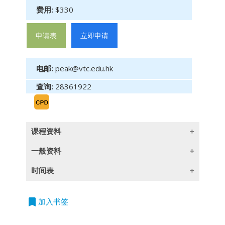
费用:
$330
申请表
立即申请
电邮:
peak@vtc.edu.hk
查询:
28361922
课程资料
一般资料
单元三: 婚姻法与财富规划知多啲
时间表
课程目标:
本课程旨在带出婚姻与财富传承的连带关系。婚
2026/09/07
日期：7.9.2026
授课语言
立
姻作为人生大事，而现代社会离婚率高企，本课
时间：2:30pm-5:30pm
bookmark
加入书签
即
程旨在简介婚姻法与离婚程序信息以及连带的财
时数：3小时
除一些指定以英语授课的课程外,所有课程均以
申
务解决方案。另在中港交流大趋势，中港婚姻增
地点：香港湾仔活道27号
广东话授课,部份辅以英文专业用语
请