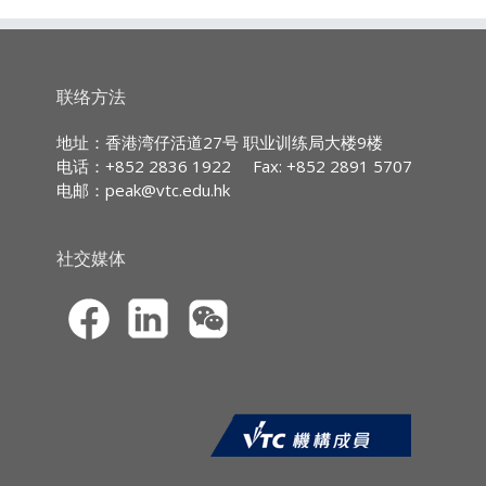
加的情况之下，概述两地法制的差异。
职业训练局大楼9字楼
内容:
持续专业进修
(CPD)/
持续培训
(CPT)
时数
香港婚姻法简介与离婚背景
联络方法
IA CPD Hours:
香港离婚程序与离婚理由分析
3
离婚处理事项与财务
地址：香港湾仔活道27号 职业训练局大楼9楼
MPFA Non-core CPD Hours:
3
婚姻与财富规划概要
电话：+852 2836 1922
Fax: +852 2891 5707
婚姻程序考虑与现行情况
电邮：
peak@vtc.edu.hk
SFC CPT Hours:
3
HKMA ECF CPD Hours 3
社交媒体