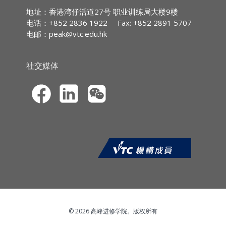
IA CPD Hours:
3
背景介绍
地址：香港湾仔活道27号 职业训练局大楼9楼
何谓遗产规划
电话：+852 2836 1922
Fax: +852 2891 5707
MPFA Non-core CPD Hours:
3
平安三保一：遗嘱
电邮：
peak@vtc.edu.hk
平安三保二：持久授权书
SFC CPT Hours:
3
平安三保三：预设医疗指示
HKMA ECF CPD Hours 3
社交媒体
课程报名
CPD网上虚拟课程的报名申请须透过职业
训练局持续专业进修网站
(
https://cpe.vtc.edu.hk
) 提交。申请人须
以信用卡（VISA／万事达）于网上缴付学
费。本院只处理填写完整报名资料及已缴
费的申请。
申请人于报名时须上载*由香港特别行政
区（香港特区）入境事务处所签发的香港
身份证 / 护照 / 旅行证件、或有效的来港
就读之签证 / 进入许可的副本作身份核对
© 2026 高峰进修学院。版权所有
之用。上载的副本只须显示你的中英文全
名及相片，其他个人资料必须遮盖。