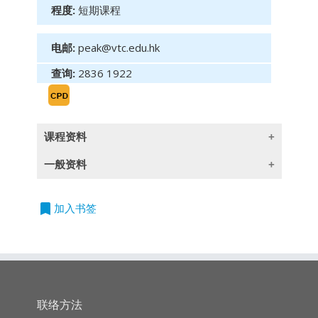
程度:
短期课程
电邮:
peak@vtc.edu.hk
查询:
2836 1922
课程资料
一般资料
单元一
:
平安三保
课程目标
:
bookmark
授
加入书签
课语
言
本课程旨在介绍财富承传工具「平安三保」。完
除一些指定以英语授课的课程外,所有课程均以
成课程后，学员应能认识在遗嘱以外，加入持久
广东话授课,部份辅以英文专业用语
授权书、预设医疗指示，及如何做好财富及失能
保障安排。
持
续专业进修
(CPD)/
持
续培训
(CPT)
时
数
联络方法
内容
: