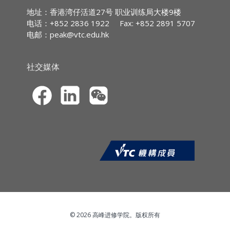
IA CPD Hours:
3
地址：香港湾仔活道27号 职业训练局大楼9楼
III. 主要趋势 V. 小型趋势
电话：+852 2836 1922
Fax: +852 2891 5707
MPFA Non-core CPD Hours:
3
电邮：
peak@vtc.edu.hk
SFC CPT Hours:
3
课程报名
HKMA ECF CPD Hours 3
社交媒体
CPD网上虚拟课程只能透过职业训练局的
持续专业进修网站
(
https://cpe.vtc.edu.hk/en
)作网上报名，
申请人可以信用卡（VISA／万事达）于网
上报名系统缴付学费。学院只处理填写完
整报名数据及已缴费的申请。
申请人于报名时必须上载由香港特别行政
区（香港特区）入境事务处所签发的香港
身份证 / 护照 / 旅行证件、或有效的来港
就读之签证 / 进入许可。只需显示中英文
全名及相片，务必遮蔽其他个人资料*。
*上载限制︰档案大小须少于4MB，格式必
© 2026 高峰进修学院。版权所有
须为 jpg, jpeg, pdf或 png