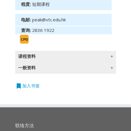
程度:
短期课程
电邮:
peak@vtc.edu.hk
查询:
2836 1922
课程资料
一般资料
背景
道氏理论的三个假设
bookmark
授课语言
加入书签
道氏理论的13个基本论点
除一些指定以英语授课的课程外,所有课程均以
广东话授课,部份辅以英文专业用语
I. 市场指数会反映所有信息
II. 三种趋势同时存在
持续专业进修
(CPD)/
持续培训
(CPT)
时数
联络方法
IV. 次级趋势