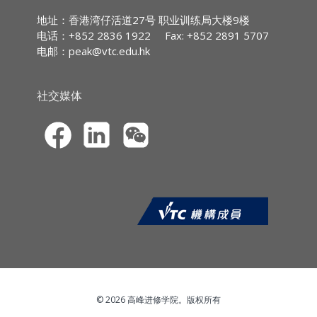
IA CPD Hours:
2
地址：香港湾仔活道27号 职业训练局大楼9楼
- 向淡穿脚破头
电话：+852 2836 1922
Fax: +852 2891 5707
MPFA Non-core CPD Hours:
2
- 向好朝天腿
电邮：
peak@vtc.edu.hk
SFC CPT Hours:
2
- 向淡朝天腿(天残脚)
HKMA ECF CPD Hours 2
社交媒体
- 身怀六甲
- 钳头
© 2026 高峰进修学院。版权所有