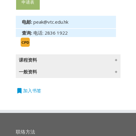
申请表
电邮:
peak@vtc.edu.hk
查询:
电话: 2836 1922
课程资料
一般资料
课程内容 :
- 好友反攻
bookmark
授课语言
加入书签
- 淡友反攻
除一些指定以英语授课的课程外,所有课程均以
广东话授课,部份辅以英文专业用语
- 曙光初现
- 乌云盖顶
持续专业进修
(CPD)/
持续培训
(CPT)
时数
联络方法
- 向好穿脚破头