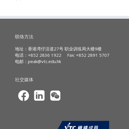
12:30pm
Tax Planning for High Net Worth Clients
广东话授课,部份辅以英文专业用语
申
时数：3小时
请
高净值客户的信托和全球税务规划在财务管理领
以网上虚拟形式(Zoom)上
域中扮演着重要的角色。信托是一种法律工具，
课
持
续专业进修
(CPD)/
持
续培训
(CPT)
时
数
用于保护和管理家族财富，同时实现资产保值和
传承的目标。通过建立信托，高净值客户可以在
IA CPD Hours:
3
联络方法
受益人和资产之间建立分离，以达到降低税务负
担和保护资产的效果。
MPFA Non-core CPD Hours:
3
地址：香港湾仔活道27号 职业训练局大楼9楼
电话：+852 2836 1922
Fax: +852 2891 5707
1. 信托作为财富保值与继承规划的工具
SFC CPT Hours:
3
电邮：
peak@vtc.edu.hk
2. 信托的类型及其作用
HKMA ECF CPD Hours 3
3. 信托的建立：法律与实践
社交媒体
4. 信托管理与账户
5. 受托投资及财务评估
6. 信托规划的挑战与机遇
7. 国际税务规划与合规