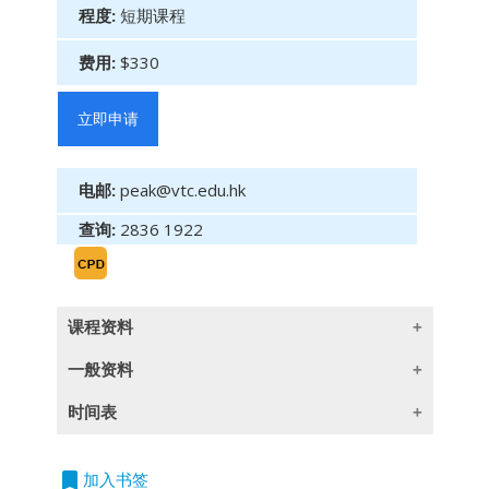
程度:
短期课程
费用:
$330
立即申请
电邮:
peak@vtc.edu.hk
查询:
2836 1922
课程资料
一般资料
遗产规划
时间表
单元二：高净值客户的信托和全球税务规划
授
课语
言
2026/09/09
日期：09.09.2026
立
Estate Planning Module 2: Trust and Global
时间：09:30am -
除一些指定以英语授课的课程外,所有课程均以
bookmark
加入书签
即