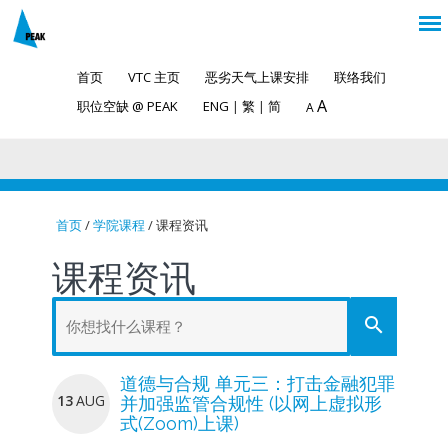
首页
VTC 主页
恶劣天气上课安排
联络我们
A
职位空缺 @ PEAK
ENG
|
繁
|
简
A
首页
/
学院课程
/ 课程资讯
You are here
课程资讯
search
道德与合规 单元三：打击金融犯罪
13
AUG
并加强监管合规性 (以网上虚拟形
式(Zoom)上课)