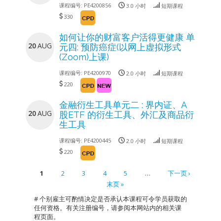
课程编号:
PE4200856
3.0 小时
短期课程
330
如何让你的财富客户活得更健康 单
20
AUG
元四: 预防癌症(以网上虚拟形式
(Zoom)上课)
课程编号:
PE4200970
2.0 小时
短期课程
220
金融衍生工具单元二 : 界内证、A
20
AUG
股ETF 的衍生工具、外汇及商品衍
生工具
课程编号:
PE4200445
2.0 小时
短期课程
220
1
2
3
4
5
…
下一页 ›
末页 »
Pages
# 个别雇主可酌情决定是否承认本课程可令学员获取的
任何资格。有关注册编号，请参阅本网站内的相关课
程页面。