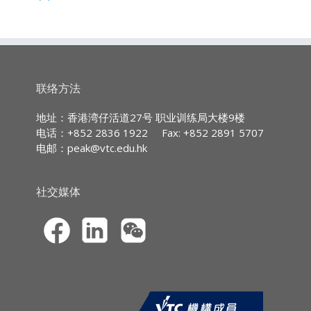
时数：3小时
nature of medical expenses and the nature of
广东话授课,部份辅以英文专业用语
申
以网上虚拟形式(Zoom)上
medical insurance in Hong Kong.
请
课
Content
持
续专业进修
(CPD)/
持
续培训
(CPT)
时
数
-.Medical Expenses Benefits
IA CPD Hours: 3
-.Cost Containment
联络方法
-.Three-fold Classification of Medical Services
MPFA Non-core CPD Hours: 3
地址：香港湾仔活道27号 职业训练局大楼9楼
-.Overview of the Hong Kong Medical
电话：+852 2836 1922
Fax: +852 2891 5707
Insurance Market
电邮：
peak@vtc.edu.hk
课程报名
社交媒体
CPD网上虚拟课程的报名申请须透过职业
训练局持续专业进修网站
(
https://cpe.vtc.edu.hk
) 提交。申请人须
以信用卡（VISA／万事达）于网上缴付学
费。本院只处理填写完整报名资料及已缴
费的申请。
申请人于报名时须上载*由香港特别行政