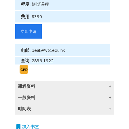
程度:
短期课程
费用:
$330
立即申请
电邮:
peak@vtc.edu.hk
查询:
2836 1922
课程资料
一般资料
(此课程简介只提供英文版)
时间表
Objective
授
课语
言
2026/09/10
日期：10.09.2026
立
To enable the participants to understand the
时间：10:00am - 1:00pm
除一些指定以英语授课的课程外,所有课程均以
bookmark
加入书签
即